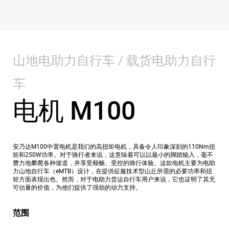
山地电助力自行车 / 载货电助力自行
车
电机 M100
安乃达M100中置电机是我们的高扭矩电机，具备令人印象深刻的110Nm扭
矩和250W功率。对于骑行者来说，这意味着可以以最小的脚踏输入，毫不
费力地攀爬各种坡道，并享受顺畅、受控的骑行体验。这款电机主要为电助
力山地自行车（eMTB）设计，在提供征服技术型山丘所需的必要功率和扭
矩方面表现出色。然而，对于电助力货运自行车用户来说，它也证明了其无
可估量的价值，为他们提供了强劲的动力支持。
范围