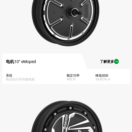
电机
10‘’ eMoped
了解更多
系统
额定功率
峰值扭矩
电动自行车轮毂电机
400 W
55-85 N.m