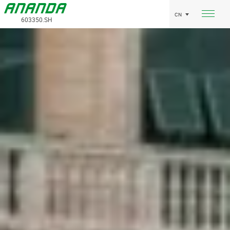
CN
603350.SH