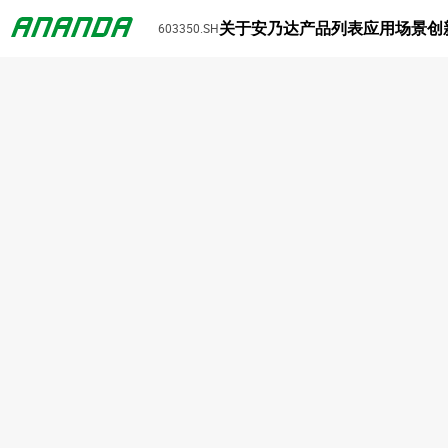
关于安乃达
产品列表
应用场景
创
603350.SH