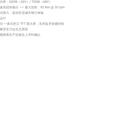
功率：600W（36V）/ 700W（48V）
速高扭矩输出 —— 最大扭矩：85 Nm @ 30 rpm
式助力，提供舒适城市骑行体验
运行
233 一体式把立 TFT 显示屏，支持蓝牙按键控制
兼容安乃达生态系统
规格将在产品接近上市时确认