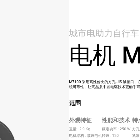
城市电助力自行车
电机 M
M7100 采用高性价比的方孔 JIS 轴接
统可靠性，让高品质中置电驱技术更触手
范围
外观特征
性能和技术
特
重量 : 2.9 Kg
额定功率 : 250 W
方孔
电机结构 : 减速电机
转速 : 120
紧凑