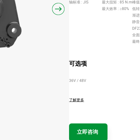
轴标准 : JIS
最大扭矩 : 85 N.m
峰值
最大效率 : ≥80%
低转
渐进
静音
DF
全面
最终
可选项
36V / 48V
了解更多
立即咨询