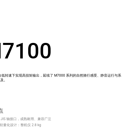
7100
口，在低转速下实现高扭矩输出，延续了 M7000 系列的自然骑行感受、静音运行与系
可及。
点
 JIS 轴接口，成熟耐用、兼容广泛
轻量化设计：整机仅 2.8 kg