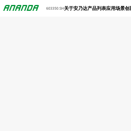
关于安乃达
产品列表
应用场景
创
603350.SH