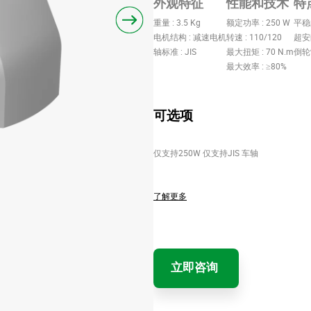
外观特征
性能和技术
特
重量 : 3.5 Kg
额定功率 : 250 W
平稳
电机结构 : 减速电机
转速 : 110/120
超安
轴标准 : JIS
最大扭矩 : 70 N.m
倒轮
最大效率 : ≥80%
可选项
仅支持250W 仅支持JIS 车轴
了解更多
立即咨询