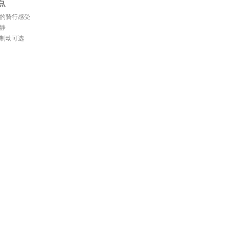
点
的骑行感受
静
制动可选