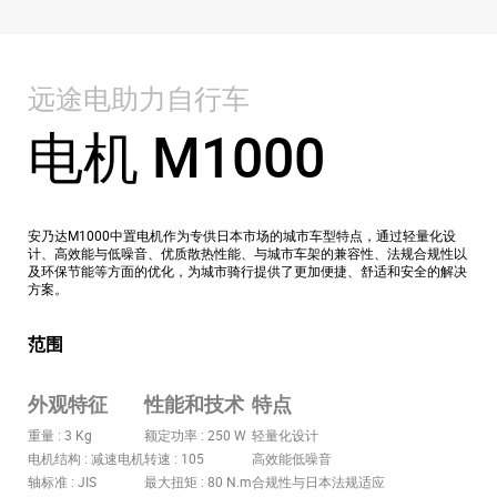
远途电助力自行车
电机 M1000
安乃达M1000中置电机作为专供日本市场的城市车型特点，通过轻量化设
计、高效能与低噪音、优质散热性能、与城市车架的兼容性、法规合规性以
及环保节能等方面的优化，为城市骑行提供了更加便捷、舒适和安全的解决
方案。
范围
外观特征
性能和技术
特点
重量 : 3 Kg
额定功率 : 250 W
轻量化设计
电机结构 : 减速电机
转速 : 105
高效能低噪音
轴标准 : JIS
最大扭矩 : 80 N.m
合规性与日本法规适应