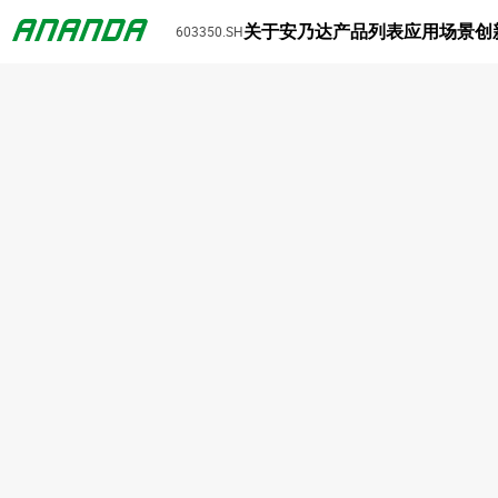
关于安乃达
产品列表
应用场景
创
603350.SH