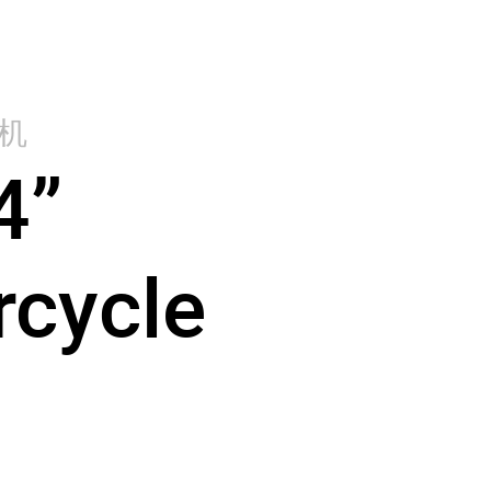
机
4”
cycle