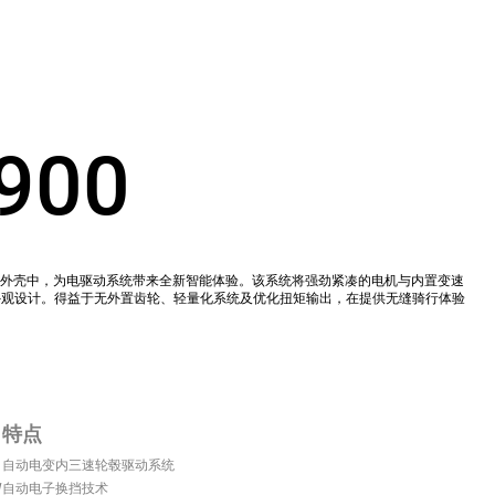
900
紧凑外壳中，为电驱动系统带来全新智能体验。该系统将强劲紧凑的电机与内置变速
外观设计。得益于无外置齿轮、轻量化系统及优化扭矩输出，在提供无缝骑行体验
特点
自动电变内三速轮毂驱动系统
W
自动电子换挡技术