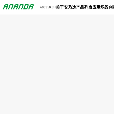
关于安乃达
产品列表
应用场景
创
603350.SH