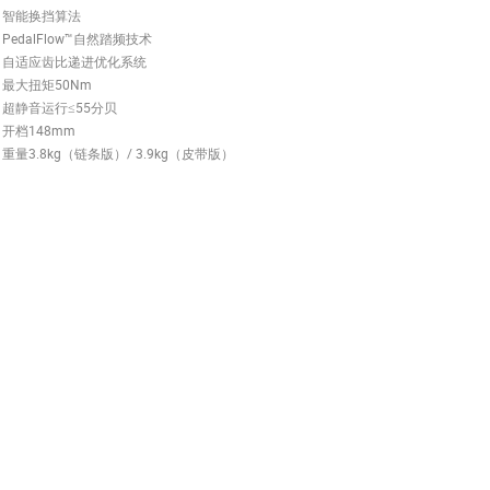
智能换挡算法
PedalFlow™自然踏频技术
自适应齿比递进优化系统
最大扭矩50Nm
超静音运行≤55分贝
开档148mm
重量3.8kg（链条版）/ 3.9kg（皮带版）