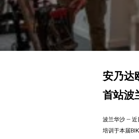
安乃达
首站波
波兰华沙 — 
培训于本届BI