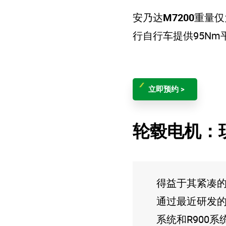
安乃达
M7200
重量仅
行自行车提供95N
立即预约 >
轮毂电机：
得益于其紧凑
通过最近研发的
系统和R900