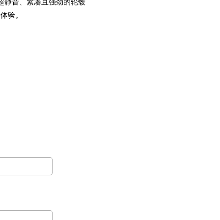
一款超静音、紧凑且强劲的轮毂
行体验。