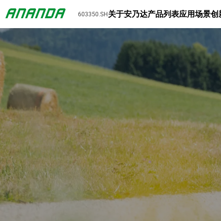
关于安乃达
产品列表
应用场景
创
603350.SH
1 5 月 2026
中国国际自行车
候！