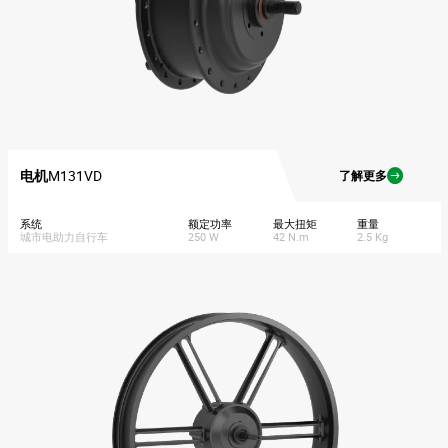
电机
M131VD
了解更多
系统
额定功率
最大扭矩
重量
城市电助力自行车
250 W
42 N.m
2.5 Kg