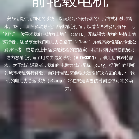
安乃达提供定制化的系统，以满足每位骑行者的生活方式和独特需
求。我们丰富的驱动系统产品线精心打造，以适应各种骑行偏好。无
论您是一位寻求我们电助力山地车（
eMTB
）系统强大动力的热情山地
骑行者，还是享受我们电助力公路车（
eRoad
）系统高效性能的专业公
路骑行者，或是踏上长途探险旅程的冒险家，我们都将为您提供安乃
达为您精心打造了电助力远足系统（
eTrekking
），满足您的独特需
求。对于城市通勤者，我们的电助力城市系统（
eCity
）提供宁静顺畅
的城市街道骑行体验。而对于那些需要强大运输解决方案的用户，我
们的电助力货运系统（
eCargo
）将在您最需要的时刻提供可靠的动
力。