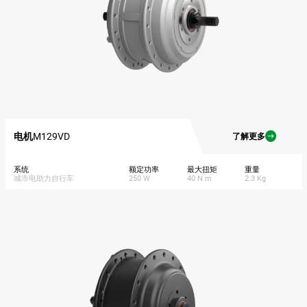
电机
M129VD
了解更多
系统
额定功率
最大扭矩
重量
城市电助力自行车
250 W
40 N.m
2.3 Kg