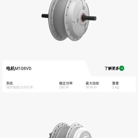
电机
M108VD
了解更多
系统
额定功率
最大扭矩
重量
城市电助力自行车
250 W
30 N.m
2 Kg