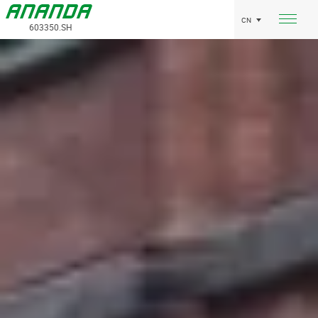
CN
603350.SH